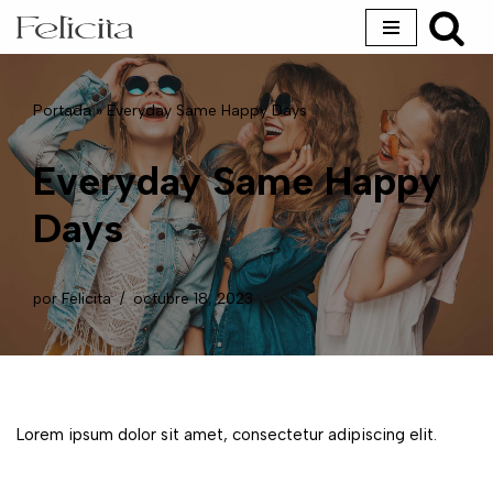
Saltar
al
Portada
»
Everyday Same Happy Days
contenido
Everyday Same Happy
Days
por
Felicita
octubre 18, 2023
Lorem ipsum dolor sit amet, consectetur adipiscing elit.