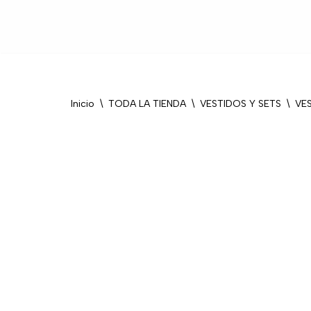
Saltar
al
contenido
Inicio
\
TODA LA TIENDA
\
VESTIDOS Y SETS
\
VE