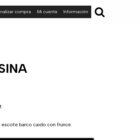
inalizar compra
Mi cuenta
Información
SINA
M
, escote barco caido con frunce.