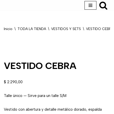
Saltar
al
contenido
Inicio
\
TODA LA TIENDA
\
VESTIDOS Y SETS
\
VESTIDO CEBRA
VESTIDO CEBRA
$
2.290,00
Talle único — Sirve para un talle S/M
Vestido con abertura y detalle metálico dorado, espalda