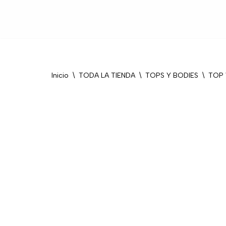
Saltar
al
contenido
Inicio
\
TODA LA TIENDA
\
TOPS Y BODIES
\
TOP