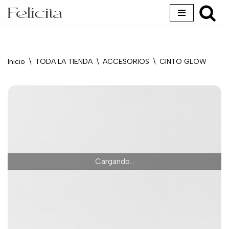
Saltar
al
contenido
Inicio
\
TODA LA TIENDA
\
ACCESORIOS
\
CINTO GLOW
Cargando...