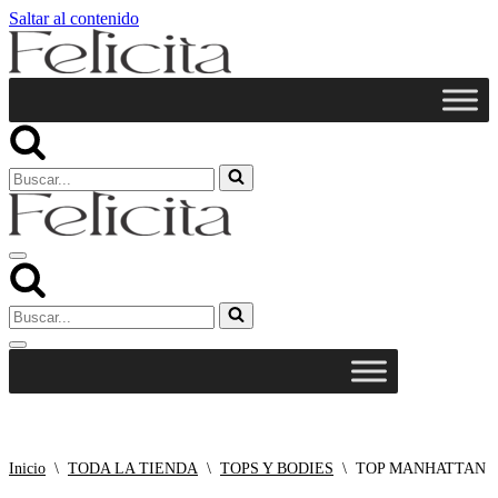
Saltar al contenido
Buscar...
Menú
de
navegación
Buscar...
Menú
de
navegación
Inicio
\
TODA LA TIENDA
\
TOPS Y BODIES
\
TOP MANHATTAN