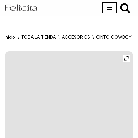
Saltar
al
contenido
Inicio
\
TODA LA TIENDA
\
ACCESORIOS
\
CINTO COWBOY