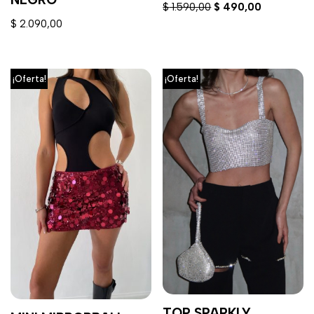
$
1.590,00
$
490,00
$
2.090,00
¡Oferta!
¡Oferta!
TOP SPARKLY